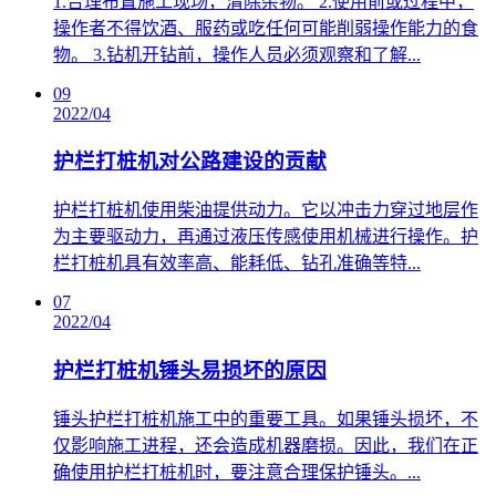
​1.合理布置施工现场，清除杂物。 2.使用前或过程中，
操作者不得饮酒、服药或吃任何可能削弱操作能力的食
物。 3.钻机开钻前，操作人员必须观察和了解...
09
2022/04
护栏打桩机对公路建设的贡献
​护栏打桩机使用柴油提供动力。它以冲击力穿过地层作
为主要驱动力，再通过液压传感使用机械进行操作。护
栏打桩机具有效率高、能耗低、钻孔准确等特...
07
2022/04
护栏打桩机锤头易损坏的原因
​锤头护栏打桩机施工中的重要工具。如果锤头损坏，不
仅影响施工进程，还会造成机器磨损。因此，我们在正
确使用护栏打桩机时，要注意合理保护锤头。...