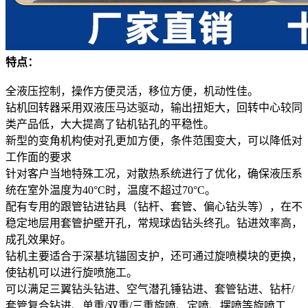
特点：
全液压控制，操作方便灵活，移位方便，机动性佳。
钻机回转器采用双液压马达驱动，输出扭矩大，回转中心较同
类产品低，大大提高了钻机钻孔的平稳性。
新型的变角机构使对孔更加方便，条件范围变大，可以降低对
工作面的要求
针对客户当地特殊工况，对散热系统进行了优化，确保液压系
统在室外温度为40°C时，温度不超过70°C。
配有专用的跟管钻进钻具（钻杆、套管、偏心钻头等），在不
稳定地层用套管护壁开孔，常规球齿钻头终孔。钻进效率高，
成孔效果好。
钻机主要适合于深基坑锚固支护，还可通过旋喷模块的更换，
使钻机可以进行旋喷施工。
可以满足三翼钻头钻进、空气潜孔锤钻进、套管钻进、钻杆/
套管复合钻进、单重/双重/三重旋喷、定喷、摆喷等旋喷工